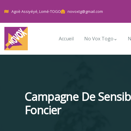
Agoè Assiyéyé, Lomé-TOGO
novoxtg@gmail.com
Accueil
No Vox Togo
N
Campagne De Sensibi
Foncier