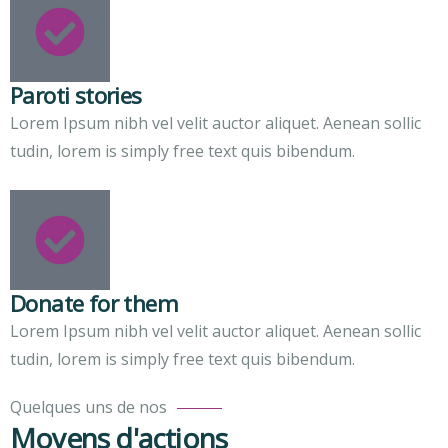
Paroti stories
Lorem Ipsum nibh vel velit auctor aliquet. Aenean sollic
tudin, lorem is simply free text quis bibendum.
Atelier
sur
la
Donate for them
promotion
Lorem Ipsum nibh vel velit auctor aliquet. Aenean sollic
de
tudin, lorem is simply free text quis bibendum.
l’agroécologie
au
Quelques uns de nos
Togo
Moyens d'actions
Conférences