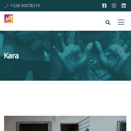
+228 90078219
Kara