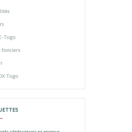
lités
rs
E-Togo
 fonciers
m
OX Togo
UETTES