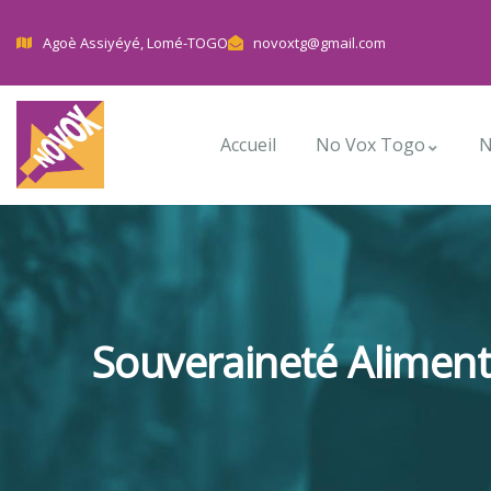
Agoè Assiyéyé, Lomé-TOGO
novoxtg@gmail.com
Accueil
No Vox Togo
N
Souveraineté Aliment