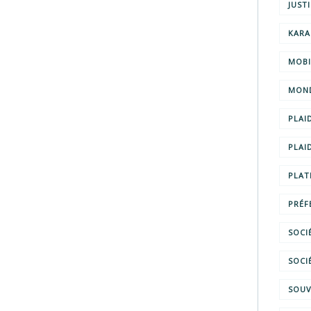
JUST
KARA
MOBI
MOND
PLAI
PLAI
PLAT
PRÉF
SOCI
SOCI
SOUV