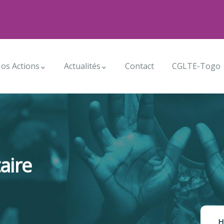
os Actions
Actualités
Contact
CGLTE-Togo
aire
H