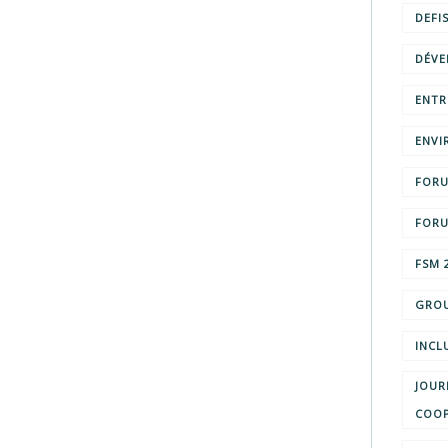
DEFI
DÉVE
ENTR
ENVI
FORU
FORU
FSM 
GROU
INCL
JOUR
COOP