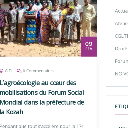
Actua
Atelie
CGLT
09
Droits
FÉV
Foru
G.D.
0 Commentaires
NO V
L’agroécologie au cœur des
mobilisations du Forum Social
Mondial dans la préfecture de
ETIQ
la Kozah
Pendant que tout s’accélère pour la 17ᵉ