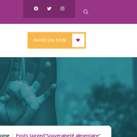
FAIRE UN DON
ome
Posts tagged"Souveraineté alimentaire"