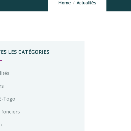
Home
Actualités
ES LES CATÉGORIES
lités
rs
E-Togo
 fonciers
m