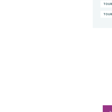
TOUR
TOUR
Vou
sav
nos
Déco
d'ac
TOG