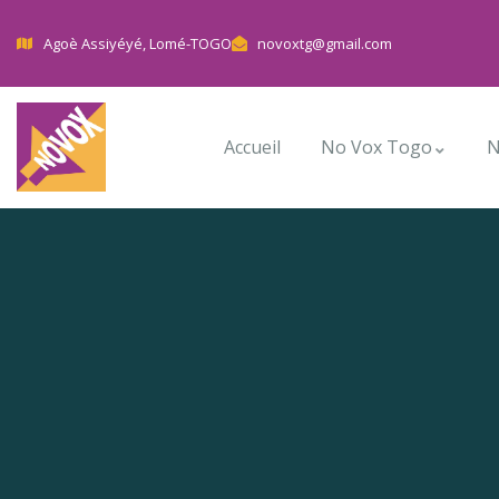
Agoè Assiyéyé, Lomé-TOGO
novoxtg@gmail.com
Accueil
No Vox Togo
N