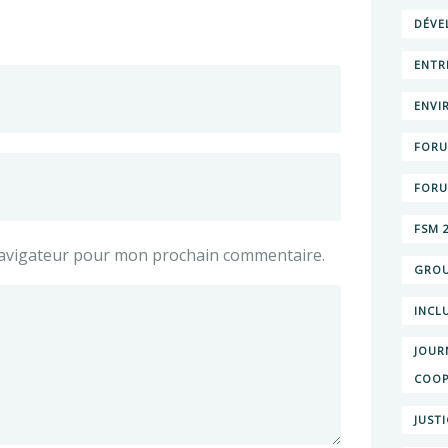
DÉVE
ENTR
ENVI
FORU
FORU
FSM 
navigateur pour mon prochain commentaire.
GROU
INCL
JOUR
COOP
JUST