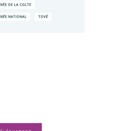
NÉE DE LA CGLTE
NÉE NATIONAL
TOVÉ
s voulez en
oir plus sur
 Impacts ?
uvrez les rapports
tivités de NO VOX
O