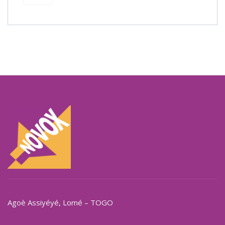
Agoè Assiyéyé
, Lomé – TOGO