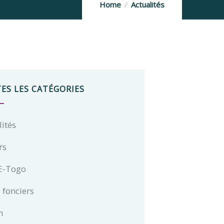
Home
Actualités
ES LES CATÉGORIES
lités
rs
E-Togo
 fonciers
m