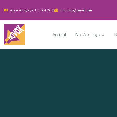
Agoè Assiyéyé, Lomé-TOGO
novoxtg@gmail.com
Accueil
No Vox Togo
N