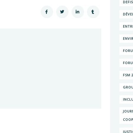
DEFI
DÉVE
ENTR
ENVI
FORU
FORU
FSM 
GROU
INCL
JOUR
COOP
JUST