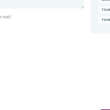
TOUR
-mail.
TOUR
Vou
sav
nos
Déco
d'ac
TOG