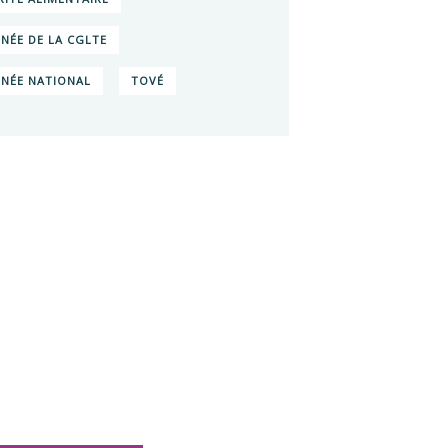
NÉE DE LA CGLTE
NÉE NATIONAL
TOVÉ
s voulez en
oir plus sur
 Impacts ?
uvrez les rapports
tivités de NO VOX
O