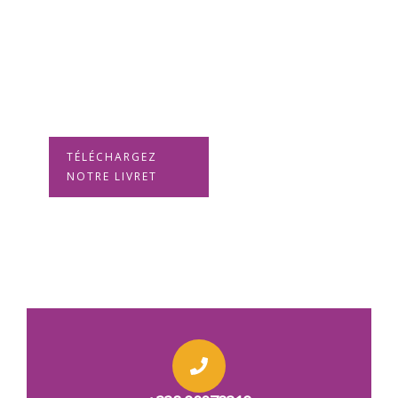
nos Impacts ?
Découvrez les rapports
d'activités de NO VOX
TOGO
TÉLÉCHARGEZ
NOTRE LIVRET